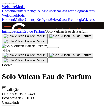
Welcome
Moda
Homem
Mulher
Criança
Relógios
Beleza
Casa
Tecnologia
Marcas
Welcome
Moda
Homem
Mulher
Criança
Relógios
Beleza
Casa
Tecnologia
Marcas
SINCE 2005
Início
/
Beleza
/
Eau de Parfum
/
Solo Vulcan Eau de Parfum
+
de 36.000 reviews
-44%
Loewe
Solo Vulcan Eau de Parfum
1 avaliação
€109.99
€195.00
-44%
Economia de 85.01€!
Capacidade