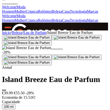
Welcome
Moda
Homem
Mulher
Criança
Relógios
Beleza
Casa
Tecnologia
Marcas
Welcome
Moda
Homem
Mulher
Criança
Relógios
Beleza
Casa
Tecnologia
Marcas
SINCE 2005
Início
/
Beleza
/
Eau de Parfum
/
Island Breeze Eau de Parfum
+
de 36.000 reviews
-28%
Armaf
Island Breeze Eau de Parfum
€39.99
€55.50
-28%
Economia de 15.51€!
Capacidade
100 ml