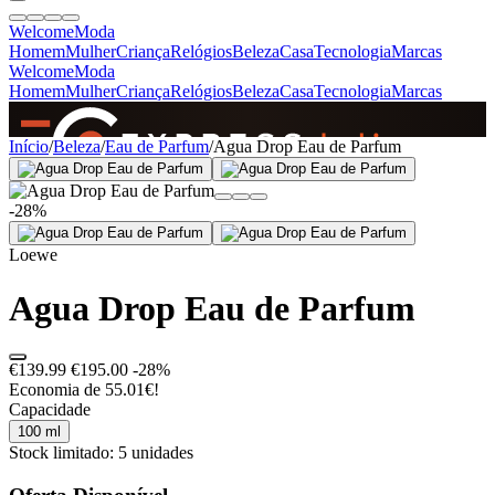
Welcome
Moda
Homem
Mulher
Criança
Relógios
Beleza
Casa
Tecnologia
Marcas
Welcome
Moda
Homem
Mulher
Criança
Relógios
Beleza
Casa
Tecnologia
Marcas
SINCE 2005
Início
/
Beleza
/
Eau de Parfum
/
Agua Drop Eau de Parfum
-28%
+
de 36.000 reviews
Loewe
Agua Drop Eau de Parfum
€139.99
€195.00
-28%
Economia de 55.01€!
Capacidade
100 ml
Stock limitado: 5 unidades