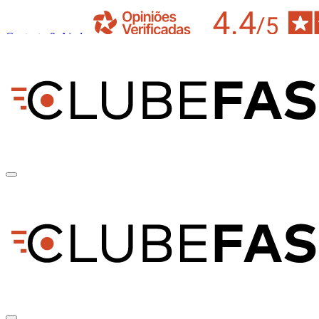
Contacto & Ajuda
pt