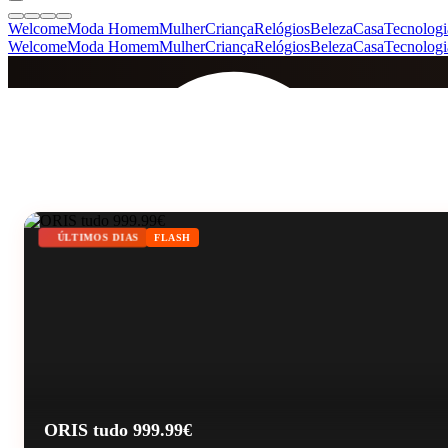
Welcome
Moda Homem
Mulher
Criança
Relógios
Beleza
Casa
Tecnologi
Welcome
Moda Homem
Mulher
Criança
Relógios
Beleza
Casa
Tecnologi
SINCE 2005
+
de 36.000 reviews
ÚLTIMOS DIAS
FLASH
ORIS tudo 999.99€