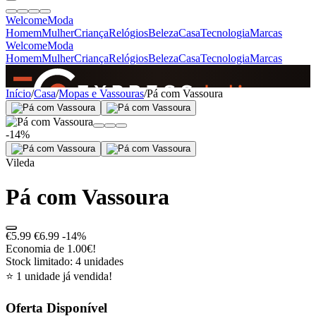
Welcome
Moda
Homem
Mulher
Criança
Relógios
Beleza
Casa
Tecnologia
Marcas
Welcome
Moda
Homem
Mulher
Criança
Relógios
Beleza
Casa
Tecnologia
Marcas
SINCE 2005
Início
/
Casa
/
Mopas e Vassouras
/
Pá com Vassoura
-14%
+
de 36.000 reviews
Vileda
Pá com Vassoura
€5.99
€6.99
-14%
Economia de 1.00€!
Stock limitado: 4 unidades
⭐ 1 unidade já vendida!
Oferta Disponível