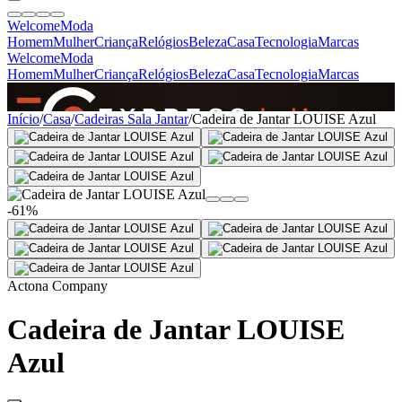
Welcome
Moda
Homem
Mulher
Criança
Relógios
Beleza
Casa
Tecnologia
Marcas
Welcome
Moda
Homem
Mulher
Criança
Relógios
Beleza
Casa
Tecnologia
Marcas
SINCE 2005
Início
/
Casa
/
Cadeiras Sala Jantar
/
Cadeira de Jantar LOUISE Azul
+
de 36.000 reviews
-61%
Actona Company
Cadeira de Jantar LOUISE
Azul