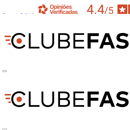
Contacto & Ajuda
pt