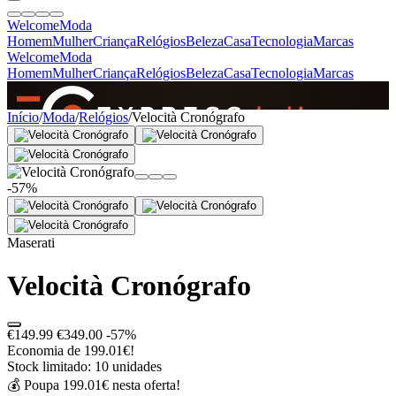
Welcome
Moda
Homem
Mulher
Criança
Relógios
Beleza
Casa
Tecnologia
Marcas
Welcome
Moda
Homem
Mulher
Criança
Relógios
Beleza
Casa
Tecnologia
Marcas
SINCE 2005
Início
/
Moda
/
Relógios
/
Velocità Cronógrafo
+
de 36.000 reviews
-57%
Maserati
Velocità Cronógrafo
€149.99
€349.00
-57%
Economia de 199.01€!
Stock limitado: 10 unidades
💰 Poupa 199.01€ nesta oferta!