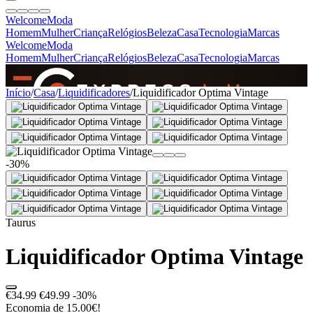
Welcome
Moda
Homem
Mulher
Criança
Relógios
Beleza
Casa
Tecnologia
Marcas
Welcome
Moda
Homem
Mulher
Criança
Relógios
Beleza
Casa
Tecnologia
Marcas
SINCE 2005
Início
/
Casa
/
Liquidificadores
/
Liquidificador Optima Vintage
+
de 36.000 reviews
-30%
Taurus
Liquidificador Optima Vintage
€34.99
€49.99
-30%
Economia de 15.00€!