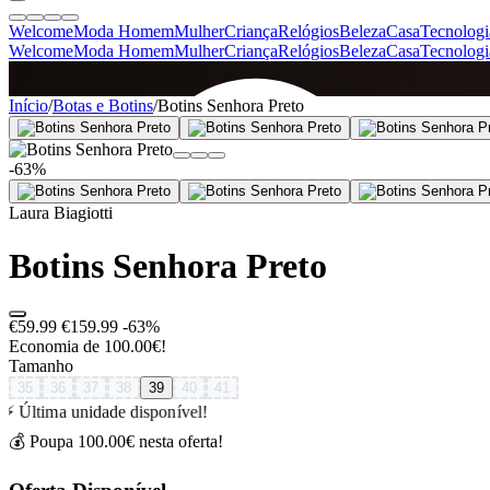
Welcome
Moda Homem
Mulher
Criança
Relógios
Beleza
Casa
Tecnologi
Welcome
Moda Homem
Mulher
Criança
Relógios
Beleza
Casa
Tecnologi
SINCE 2005
Início
/
Botas e Botins
/
Botins Senhora Preto
-63%
+
de 36.000 reviews
Laura Biagiotti
Botins Senhora Preto
€59.99
€159.99
-63%
Economia de 100.00€!
Tamanho
35
36
37
38
39
40
41
⚡ Última unidade disponível!
💰 Poupa 100.00€ nesta oferta!