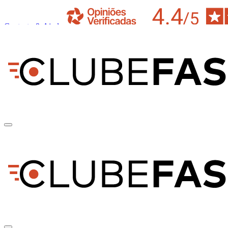
Contacto & Ajuda
pt