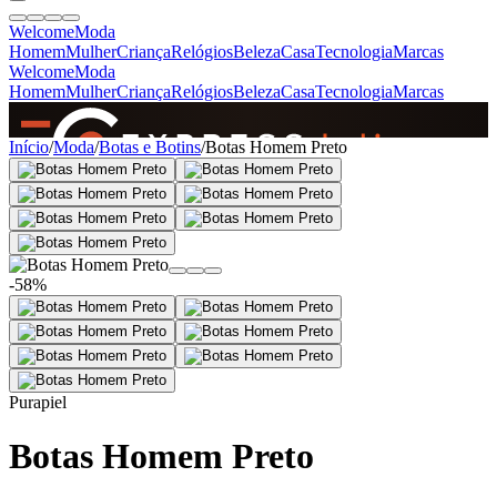
Welcome
Moda
Homem
Mulher
Criança
Relógios
Beleza
Casa
Tecnologia
Marcas
Welcome
Moda
Homem
Mulher
Criança
Relógios
Beleza
Casa
Tecnologia
Marcas
SINCE 2005
Início
/
Moda
/
Botas e Botins
/
Botas Homem Preto
+
de 36.000 reviews
-58%
Purapiel
Botas Homem Preto