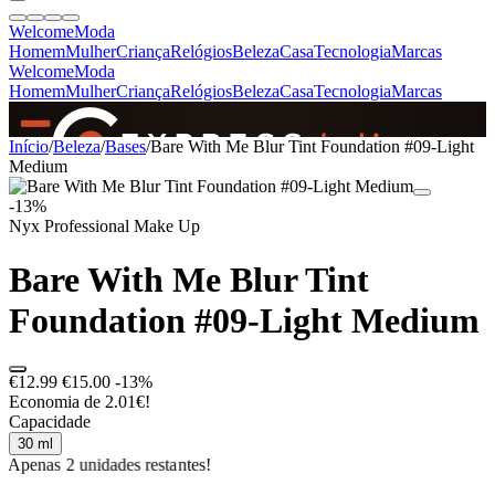
Welcome
Moda
Homem
Mulher
Criança
Relógios
Beleza
Casa
Tecnologia
Marcas
Welcome
Moda
Homem
Mulher
Criança
Relógios
Beleza
Casa
Tecnologia
Marcas
SINCE 2005
Início
/
Beleza
/
Bases
/
Bare With Me Blur Tint Foundation #09-Light
Medium
-13%
+
de 36.000 reviews
Nyx Professional Make Up
Bare With Me Blur Tint
Foundation #09-Light Medium
€12.99
€15.00
-13%
Economia de 2.01€!
Capacidade
30 ml
Apenas 2 unidades restantes!