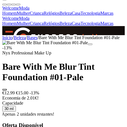
Welcome
Moda
Homem
Mulher
Criança
Relógios
Beleza
Casa
Tecnologia
Marcas
Welcome
Moda
Homem
Mulher
Criança
Relógios
Beleza
Casa
Tecnologia
Marcas
SINCE 2005
Início
/
Beleza
/
Bases
/
Bare With Me Blur Tint Foundation #01-Pale
-13%
Nyx Professional Make Up
+
de 36.000 reviews
Bare With Me Blur Tint
Foundation #01-Pale
€12.99
€15.00
-13%
Economia de 2.01€!
Capacidade
30 ml
Apenas 2 unidades restantes!
Oferta Disponível