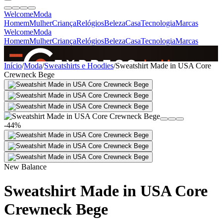
Welcome
Moda
Homem
Mulher
Criança
Relógios
Beleza
Casa
Tecnologia
Marcas
Welcome
Moda
Homem
Mulher
Criança
Relógios
Beleza
Casa
Tecnologia
Marcas
SINCE 2005
Início
/
Moda
/
Sweatshirts e Hoodies
/
Sweatshirt Made in USA Core
Crewneck Bege
+
de 36.000 reviews
-44%
New Balance
Sweatshirt Made in USA Core
Crewneck Bege