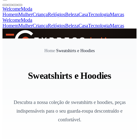
Welcome
Moda
Homem
Mulher
Criança
Relógios
Beleza
Casa
Tecnologia
Marcas
Welcome
Moda
Homem
Mulher
Criança
Relógios
Beleza
Casa
Tecnologia
Marcas
SINCE 2005
Home
/
Sweatshirts e Hoodies
+
de 36.000 reviews
Sweatshirts e Hoodies
Descubra a nossa coleção de sweatshirts e hoodies, peças
indispensáveis para o seu guarda-roupa descontraído e
confortável.