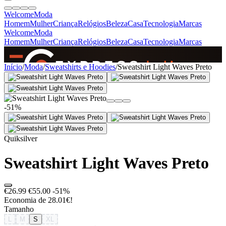
Welcome
Moda
Homem
Mulher
Criança
Relógios
Beleza
Casa
Tecnologia
Marcas
Welcome
Moda
Homem
Mulher
Criança
Relógios
Beleza
Casa
Tecnologia
Marcas
SINCE 2005
Início
/
Moda
/
Sweatshirts e Hoodies
/
Sweatshirt Light Waves Preto
+
de 36.000 reviews
-51%
Quiksilver
Sweatshirt Light Waves Preto
€26.99
€55.00
-51%
Economia de 28.01€!
Tamanho
L
M
S
XL