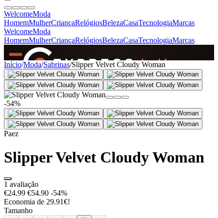
Welcome
Moda
Homem
Mulher
Criança
Relógios
Beleza
Casa
Tecnologia
Marcas
Welcome
Moda
Homem
Mulher
Criança
Relógios
Beleza
Casa
Tecnologia
Marcas
SINCE 2005
Início
/
Moda
/
Sabrinas
/
Slipper Velvet Cloudy Woman
+
de 36.000 reviews
-54%
Paez
Slipper Velvet Cloudy Woman
1 avaliação
€24.99
€54.90
-54%
Economia de 29.91€!
Tamanho