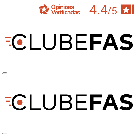
Contacto & Ajuda
pt