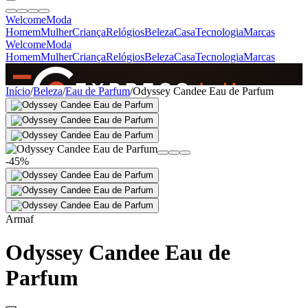
Welcome
Moda
Homem
Mulher
Criança
Relógios
Beleza
Casa
Tecnologia
Marcas
Welcome
Moda
Homem
Mulher
Criança
Relógios
Beleza
Casa
Tecnologia
Marcas
SINCE 2005
Início
/
Beleza
/
Eau de Parfum
/
Odyssey Candee Eau de Parfum
+
de 36.000 reviews
-45%
Armaf
Odyssey Candee Eau de
Parfum