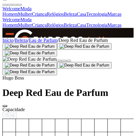
Welcome
Moda
Homem
Mulher
Criança
Relógios
Beleza
Casa
Tecnologia
Marcas
Welcome
Moda
Homem
Mulher
Criança
Relógios
Beleza
Casa
Tecnologia
Marcas
SINCE 2005
Início
/
Beleza
/
Eau de Parfum
/
Deep Red Eau de Parfum
+
de 36.000 reviews
Hugo Boss
Deep Red Eau de Parfum
Capacidade
75 ml