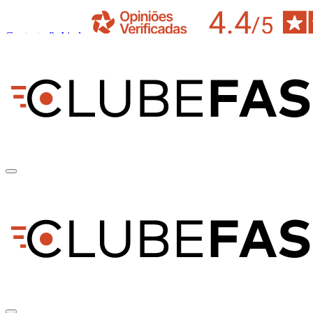
Contacto & Ajuda
pt