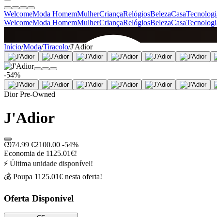
Welcome
Moda Homem
Mulher
Criança
Relógios
Beleza
Casa
Tecnologi
Welcome
Moda Homem
Mulher
Criança
Relógios
Beleza
Casa
Tecnologi
SINCE 2005
Início
/
Moda
/
Tiracolo
/
J'Adior
-54%
+
de 36.000 reviews
Dior Pre-Owned
J'Adior
€974.99
€2100.00
-54%
Economia de 1125.01€!
⚡ Última unidade disponível!
💰 Poupa 1125.01€ nesta oferta!
Oferta Disponível