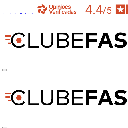
Contacto & Ajuda
pt