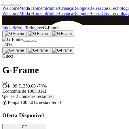
Welcome
Moda Homem
Mulher
Criança
Relógios
Beleza
Casa
Tecnologi
Welcome
Moda Homem
Mulher
Criança
Relógios
Beleza
Casa
Tecnologi
SINCE 2005
Início
/
Moda
/
Relógios
/
G-Frame
-74%
+
de 36.000 reviews
Gucci
G-Frame
€344.99
€1350.00
-74%
Economia de 1005.01€!
Apenas 2 unidades restantes!
💰 Poupa 1005.01€ nesta oferta!
Oferta Disponível
CF