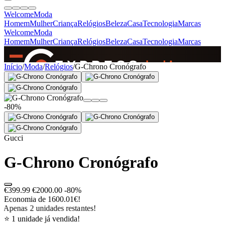
Welcome
Moda
Homem
Mulher
Criança
Relógios
Beleza
Casa
Tecnologia
Marcas
Welcome
Moda
Homem
Mulher
Criança
Relógios
Beleza
Casa
Tecnologia
Marcas
SINCE 2005
Início
/
Moda
/
Relógios
/
G-Chrono Cronógrafo
+
de 36.000 reviews
-80%
Gucci
G-Chrono Cronógrafo
€399.99
€2000.00
-80%
Economia de 1600.01€!
Apenas 2 unidades restantes!
⭐ 1 unidade já vendida!