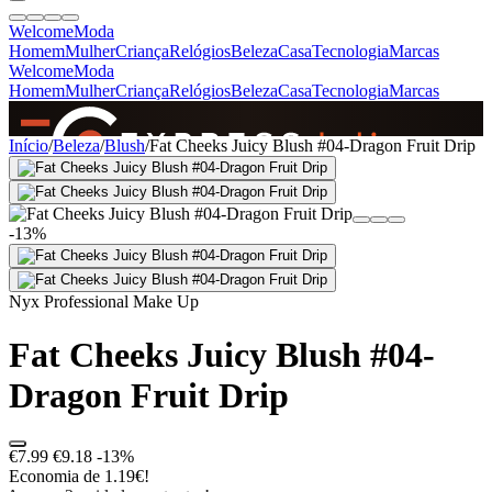
Welcome
Moda
Homem
Mulher
Criança
Relógios
Beleza
Casa
Tecnologia
Marcas
Welcome
Moda
Homem
Mulher
Criança
Relógios
Beleza
Casa
Tecnologia
Marcas
SINCE 2005
Início
/
Beleza
/
Blush
/
Fat Cheeks Juicy Blush #04-Dragon Fruit Drip
+
de 36.000 reviews
-13%
Nyx Professional Make Up
Fat Cheeks Juicy Blush #04-
Dragon Fruit Drip
€7.99
€9.18
-13%
Economia de 1.19€!