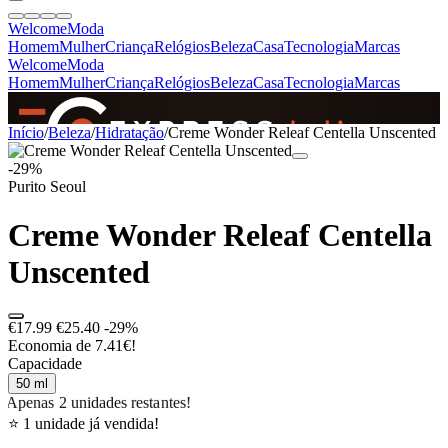
Welcome
Moda
Homem
Mulher
Criança
Relógios
Beleza
Casa
Tecnologia
Marcas
Welcome
Moda
Homem
Mulher
Criança
Relógios
Beleza
Casa
Tecnologia
Marcas
SINCE 2005
Início
/
Beleza
/
Hidratação
/
Creme Wonder Releaf Centella Unscented
-29%
Purito Seoul
+
de 36.000 reviews
Creme Wonder Releaf Centella
Unscented
€17.99
€25.40
-29%
Economia de 7.41€!
Capacidade
50 ml
Apenas 2 unidades restantes!
⭐ 1 unidade já vendida!