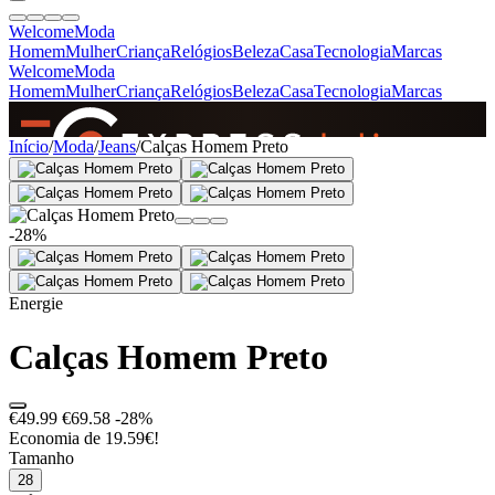
Welcome
Moda
Homem
Mulher
Criança
Relógios
Beleza
Casa
Tecnologia
Marcas
Welcome
Moda
Homem
Mulher
Criança
Relógios
Beleza
Casa
Tecnologia
Marcas
SINCE 2005
Início
/
Moda
/
Jeans
/
Calças Homem Preto
+
de 36.000 reviews
-28%
Energie
Calças Homem Preto
€49.99
€69.58
-28%
Economia de 19.59€!
Tamanho
28