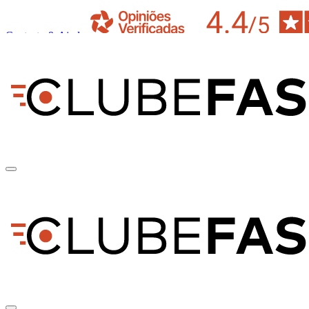
Contacto & Ajuda
pt