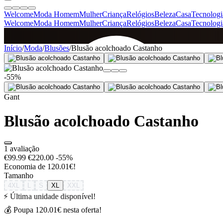
Welcome
Moda Homem
Mulher
Criança
Relógios
Beleza
Casa
Tecnologi
Welcome
Moda Homem
Mulher
Criança
Relógios
Beleza
Casa
Tecnologi
SINCE 2005
Início
/
Moda
/
Blusões
/
Blusão acolchoado Castanho
-55%
+
de 36.000 reviews
Gant
Blusão acolchoado Castanho
1 avaliação
€99.99
€220.00
-55%
Economia de 120.01€!
Tamanho
4XL
L
S
XL
XXL
⚡ Última unidade disponível!
💰 Poupa 120.01€ nesta oferta!