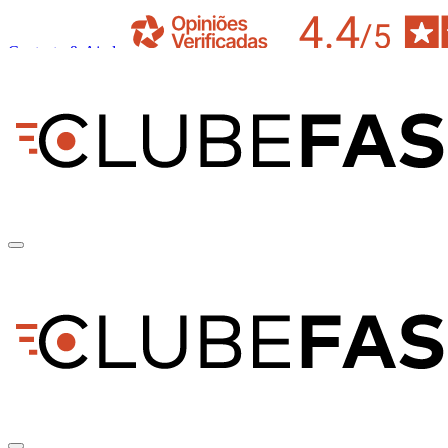
Contacto & Ajuda
pt