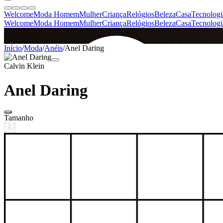
Welcome
Moda Homem
Mulher
Criança
Relógios
Beleza
Casa
Tecnologi
Welcome
Moda Homem
Mulher
Criança
Relógios
Beleza
Casa
Tecnologi
SINCE 2005
Início
/
Moda
/
Anéis
/
Anel Daring
Calvin Klein
+
de 36.000 reviews
Anel Daring
Tamanho
6