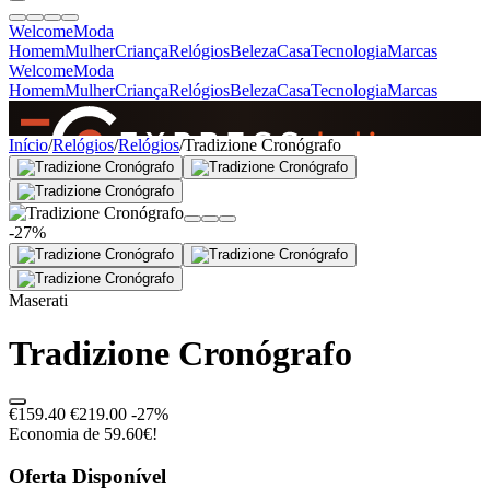
Welcome
Moda
Homem
Mulher
Criança
Relógios
Beleza
Casa
Tecnologia
Marcas
Welcome
Moda
Homem
Mulher
Criança
Relógios
Beleza
Casa
Tecnologia
Marcas
SINCE 2005
Início
/
Relógios
/
Relógios
/
Tradizione Cronógrafo
+
de 36.000 reviews
-27%
Maserati
Tradizione Cronógrafo
€159.40
€219.00
-27%
Economia de 59.60€!
Oferta Disponível