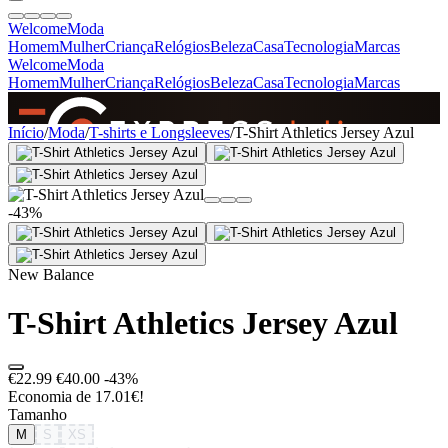
Welcome
Moda
Homem
Mulher
Criança
Relógios
Beleza
Casa
Tecnologia
Marcas
Welcome
Moda
Homem
Mulher
Criança
Relógios
Beleza
Casa
Tecnologia
Marcas
SINCE 2005
Início
/
Moda
/
T-shirts e Longsleeves
/
T-Shirt Athletics Jersey Azul
+
de 36.000 reviews
-43%
New Balance
T-Shirt Athletics Jersey Azul
€22.99
€40.00
-43%
Economia de 17.01€!
Tamanho
M
S
XS