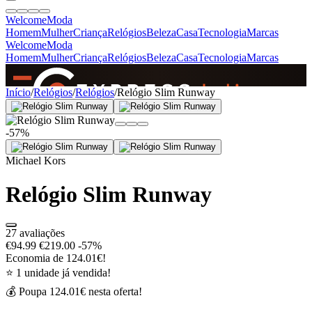
Welcome
Moda
Homem
Mulher
Criança
Relógios
Beleza
Casa
Tecnologia
Marcas
Welcome
Moda
Homem
Mulher
Criança
Relógios
Beleza
Casa
Tecnologia
Marcas
SINCE 2005
Início
/
Relógios
/
Relógios
/
Relógio Slim Runway
-57%
+
de 36.000 reviews
Michael Kors
Relógio Slim Runway
27 avaliações
€94.99
€219.00
-57%
Economia de 124.01€!
⭐ 1 unidade já vendida!
💰 Poupa 124.01€ nesta oferta!