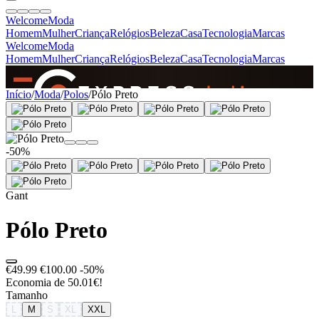
Welcome
Moda
Homem
Mulher
Criança
Relógios
Beleza
Casa
Tecnologia
Marcas
Welcome
Moda
Homem
Mulher
Criança
Relógios
Beleza
Casa
Tecnologia
Marcas
SINCE 2005
Início
/
Moda
/
Polos
/
Pólo Preto
+
de 36.000 reviews
-50%
Gant
Pólo Preto
€49.99
€100.00
-50%
Economia de 50.01€!
Tamanho
L
M
S
XL
XXL