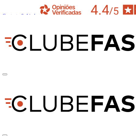
Contacto & Ajuda
pt