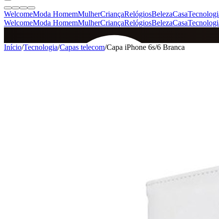
Welcome
Moda Homem
Mulher
Criança
Relógios
Beleza
Casa
Tecnologi
Welcome
Moda Homem
Mulher
Criança
Relógios
Beleza
Casa
Tecnologi
SINCE 2005
Início
/
Tecnologia
/
Capas telecom
/
Capa iPhone 6s/6 Branca
+
de 36.000 reviews