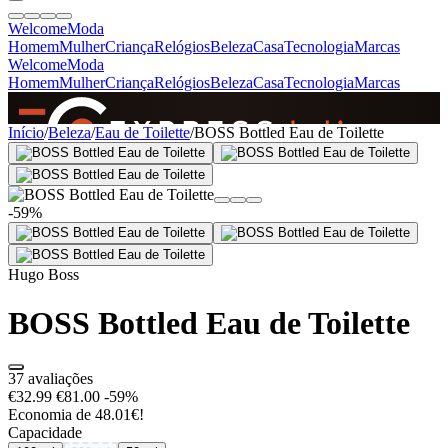
Welcome
Moda
Homem
Mulher
Criança
Relógios
Beleza
Casa
Tecnologia
Marcas
Welcome
Moda
Homem
Mulher
Criança
Relógios
Beleza
Casa
Tecnologia
Marcas
SINCE 2005
Início
/
Beleza
/
Eau de Toilette
/
BOSS Bottled Eau de Toilette
+
de 36.000 reviews
-59%
Hugo Boss
BOSS Bottled Eau de Toilette
37 avaliações
€32.99
€81.00
-59%
Economia de 48.01€!
Capacidade