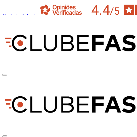
Contacto & Ajuda
pt