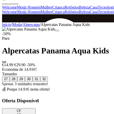
Welcome
Moda Homem
Mulher
Criança
Relógios
Beleza
Casa
Tecnologi
Welcome
Moda Homem
Mulher
Criança
Relógios
Beleza
Casa
Tecnologi
SINCE 2005
Início
/
Moda
/
Alpercatas
/
Alpercatas Panama Aqua Kids
-50%
Paez
+
de 36.000 reviews
Alpercatas Panama Aqua Kids
€14.99
€29.90
-50%
Economia de 14.91€!
Tamanho
27
28
29
30
31
32
Apenas 3 unidades restantes!
💰 Poupa 14.91€ nesta oferta!
Oferta Disponível
CF