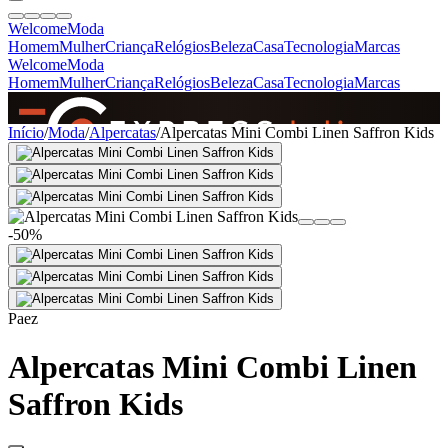
Welcome
Moda
Homem
Mulher
Criança
Relógios
Beleza
Casa
Tecnologia
Marcas
Welcome
Moda
Homem
Mulher
Criança
Relógios
Beleza
Casa
Tecnologia
Marcas
SINCE 2005
Início
/
Moda
/
Alpercatas
/
Alpercatas Mini Combi Linen Saffron Kids
+
de 36.000 reviews
-50%
Paez
Alpercatas Mini Combi Linen
Saffron Kids