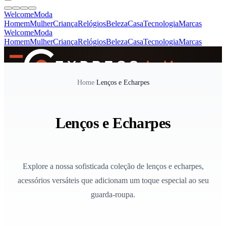
Welcome
Moda
Homem
Mulher
Criança
Relógios
Beleza
Casa
Tecnologia
Marcas
Welcome
Moda
Homem
Mulher
Criança
Relógios
Beleza
Casa
Tecnologia
Marcas
SINCE 2005
Home
/
Lenços e Echarpes
+
de 36.000 reviews
Lenços e Echarpes
Explore a nossa sofisticada coleção de lenços e echarpes,
acessórios versáteis que adicionam um toque especial ao seu
guarda-roupa.