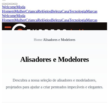
Welcome
Moda
Homem
Mulher
Criança
Relógios
Beleza
Casa
Tecnologia
Marcas
Welcome
Moda
Homem
Mulher
Criança
Relógios
Beleza
Casa
Tecnologia
Marcas
SINCE 2005
Home
/
Alisadores e Modelores
+
de 36.000 reviews
Alisadores e Modelores
Descubra a nossa seleção de alisadores e modeladores,
projetados para ajudar a criar penteados impecáveis e elegantes.