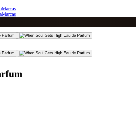
a
Marcas
a
Marcas
arfum