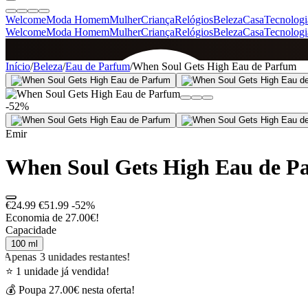
Welcome
Moda Homem
Mulher
Criança
Relógios
Beleza
Casa
Tecnologi
Welcome
Moda Homem
Mulher
Criança
Relógios
Beleza
Casa
Tecnologi
SINCE 2005
Início
/
Beleza
/
Eau de Parfum
/
When Soul Gets High Eau de Parfum
-52%
+
de 36.000 reviews
Emir
When Soul Gets High Eau de P
€24.99
€51.99
-52%
Economia de 27.00€!
Capacidade
100 ml
Apenas 3 unidades restantes!
⭐ 1 unidade já vendida!
💰 Poupa 27.00€ nesta oferta!