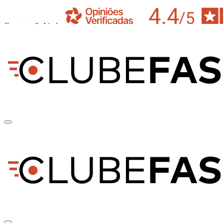
Contacto & Ajuda
pt