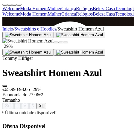
Welcome
Moda Homem
Mulher
Criança
Relógios
Beleza
Casa
Tecnologi
Welcome
Moda Homem
Mulher
Criança
Relógios
Beleza
Casa
Tecnologi
SINCE 2005
Início
/
Sweatshirts e Hoodies
/
Sweatshirt Homem Azul
-29%
+
de 36.000 reviews
Tommy Hilfiger
Sweatshirt Homem Azul
€65.99
€93.05
-29%
Economia de 27.06€!
Tamanho
2XL
L
M
S
XL
⚡ Última unidade disponível!
Oferta Disponível