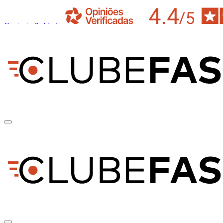
Contacto & Ajuda
pt