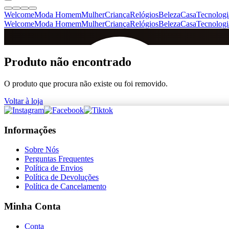
Welcome
Moda Homem
Mulher
Criança
Relógios
Beleza
Casa
Tecnologi
Welcome
Moda Homem
Mulher
Criança
Relógios
Beleza
Casa
Tecnologi
SINCE 2005
Produto não encontrado
O produto que procura não existe ou foi removido.
+
de 36.000 reviews
Voltar à loja
Informações
Sobre Nós
Perguntas Frequentes
Política de Envios
Política de Devoluções
Política de Cancelamento
Minha Conta
Conta