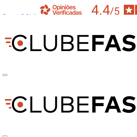
Contacto & Ajuda
pt