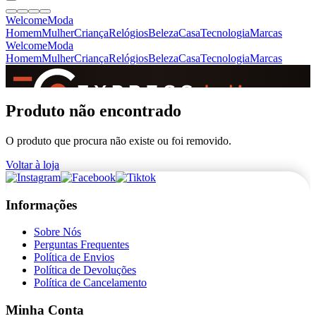
Welcome
Moda
Homem
Mulher
Criança
Relógios
Beleza
Casa
Tecnologia
Marcas
Welcome
Moda
Homem
Mulher
Criança
Relógios
Beleza
Casa
Tecnologia
Marcas
SINCE 2005
Produto não encontrado
O produto que procura não existe ou foi removido.
+
de 36.000 reviews
Voltar à loja
Informações
Sobre Nós
Perguntas Frequentes
Política de Envios
Política de Devoluções
Política de Cancelamento
Minha Conta