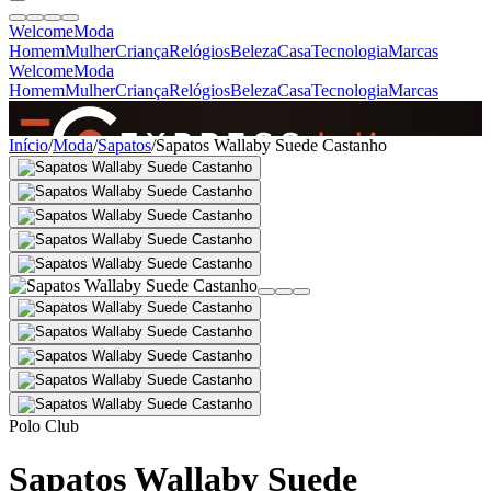
Welcome
Moda
Homem
Mulher
Criança
Relógios
Beleza
Casa
Tecnologia
Marcas
Welcome
Moda
Homem
Mulher
Criança
Relógios
Beleza
Casa
Tecnologia
Marcas
SINCE 2005
Início
/
Moda
/
Sapatos
/
Sapatos Wallaby Suede Castanho
+
de 36.000 reviews
Polo Club
Sapatos Wallaby Suede