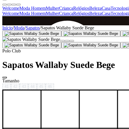
Welcome
Moda Homem
Mulher
Criança
Relógios
Beleza
Casa
Tecnologi
Welcome
Moda Homem
Mulher
Criança
Relógios
Beleza
Casa
Tecnologi
SINCE 2005
Início
/
Moda
/
Sapatos
/
Sapatos Wallaby Suede Bege
+
de 36.000 reviews
Polo Club
Sapatos Wallaby Suede Bege
Tamanho
41
42
43
44
45
46