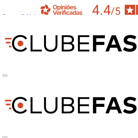
Contacto & Ajuda
pt