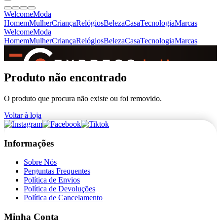
Welcome
Moda
Homem
Mulher
Criança
Relógios
Beleza
Casa
Tecnologia
Marcas
Welcome
Moda
Homem
Mulher
Criança
Relógios
Beleza
Casa
Tecnologia
Marcas
SINCE 2005
Produto não encontrado
O produto que procura não existe ou foi removido.
+
de 36.000 reviews
Voltar à loja
Informações
Sobre Nós
Perguntas Frequentes
Política de Envios
Política de Devoluções
Política de Cancelamento
Minha Conta