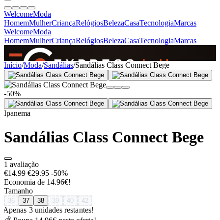
Welcome
Moda
Homem
Mulher
Criança
Relógios
Beleza
Casa
Tecnologia
Marcas
Welcome
Moda
Homem
Mulher
Criança
Relógios
Beleza
Casa
Tecnologia
Marcas
SINCE 2005
Início
/
Moda
/
Sandálias
/
Sandálias Class Connect Bege
-50%
+
de 36.000 reviews
Ipanema
Sandálias Class Connect Bege
1 avaliação
€14.99
€29.95
-50%
Economia de 14.96€!
Tamanho
36
37
38
39
40
42
Apenas 3 unidades restantes!