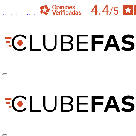
Contacto & Ajuda
pt