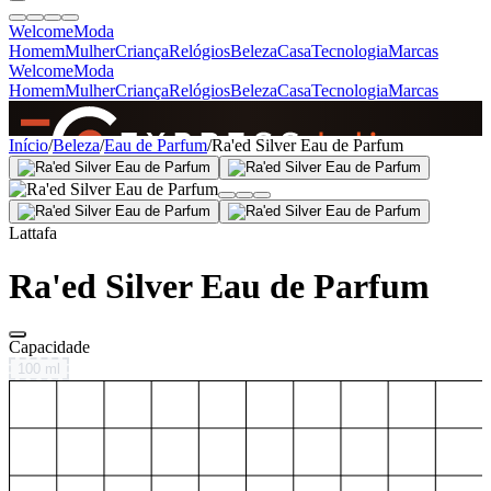
Welcome
Moda
Homem
Mulher
Criança
Relógios
Beleza
Casa
Tecnologia
Marcas
Welcome
Moda
Homem
Mulher
Criança
Relógios
Beleza
Casa
Tecnologia
Marcas
SINCE 2005
Início
/
Beleza
/
Eau de Parfum
/
Ra'ed Silver Eau de Parfum
+
de 36.000 reviews
Lattafa
Ra'ed Silver Eau de Parfum
Capacidade
100 ml