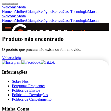
Welcome
Moda
Homem
Mulher
Criança
Relógios
Beleza
Casa
Tecnologia
Marcas
Welcome
Moda
Homem
Mulher
Criança
Relógios
Beleza
Casa
Tecnologia
Marcas
SINCE 2005
Produto não encontrado
O produto que procura não existe ou foi removido.
+
de 36.000 reviews
Voltar à loja
Informações
Sobre Nós
Perguntas Frequentes
Política de Envios
Política de Devoluções
Política de Cancelamento
Minha Conta