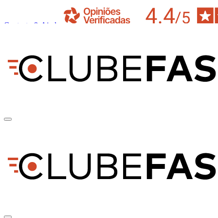
Contacto & Ajuda
pt