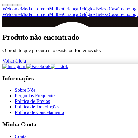
Welcome
Moda Homem
Mulher
Criança
Relógios
Beleza
Casa
Tecnologi
Welcome
Moda Homem
Mulher
Criança
Relógios
Beleza
Casa
Tecnologi
SINCE 2005
Produto não encontrado
O produto que procura não existe ou foi removido.
+
de 36.000 reviews
Voltar à loja
Informações
Sobre Nós
Perguntas Frequentes
Política de Envios
Política de Devoluções
Política de Cancelamento
Minha Conta
Conta